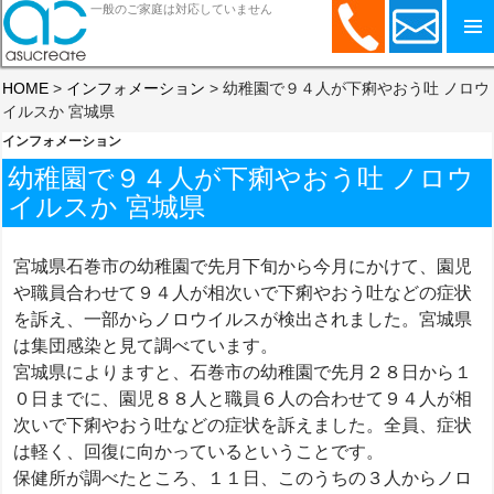
一般のご家庭は対応していません
コンテンツへスキップ
HOME
>
インフォメーション
>
幼稚園で９４人が下痢やおう吐 ノロウ
イルスか 宮城県
インフォメーション
幼稚園で９４人が下痢やおう吐 ノロウ
イルスか 宮城県
宮城県石巻市の幼稚園で先月下旬から今月にかけて、園児
や職員合わせて９４人が相次いで下痢やおう吐などの症状
を訴え、一部からノロウイルスが検出されました。宮城県
は集団感染と見て調べています。
宮城県によりますと、石巻市の幼稚園で先月２８日から１
０日までに、園児８８人と職員６人の合わせて９４人が相
次いで下痢やおう吐などの症状を訴えました。全員、症状
は軽く、回復に向かっているということです。
保健所が調べたところ、１１日、このうちの３人からノロ