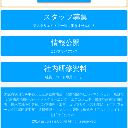
スタッフ募集
アスクリエイトで一緒に働きませんか？
情報公開
コンプライアンス
社内研修資料
社員・パート専用ページ
大阪府吹田市を中心とした京阪神地区・関西地区のビル・マンション・店舗な
ど建物の清掃やカーペットクリーニング、エアコン工事・修理や建築設備検
査、排水管洗浄や各種ポンプ修理・工事、ゴキブリやネズミ駆除、住宅リフォ
ームや現状回復工事、賃貸管理・マンション管理は株式会社アスクリエイトに
お任せください。
2014 asucreate.Co.,ltd All rights reserved