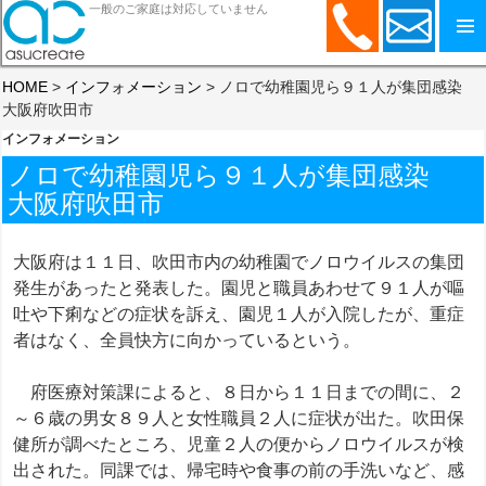
一般のご家庭は対応していません
コンテンツへスキップ
HOME
>
インフォメーション
>
ノロで幼稚園児ら９１人が集団感染
大阪府吹田市
インフォメーション
ノロで幼稚園児ら９１人が集団感染
大阪府吹田市
大阪府は１１日、吹田市内の幼稚園でノロウイルスの集団
発生があったと発表した。園児と職員あわせて９１人が嘔
吐や下痢などの症状を訴え、園児１人が入院したが、重症
者はなく、全員快方に向かっているという。
府医療対策課によると、８日から１１日までの間に、２
～６歳の男女８９人と女性職員２人に症状が出た。吹田保
健所が調べたところ、児童２人の便からノロウイルスが検
出された。同課では、帰宅時や食事の前の手洗いなど、感