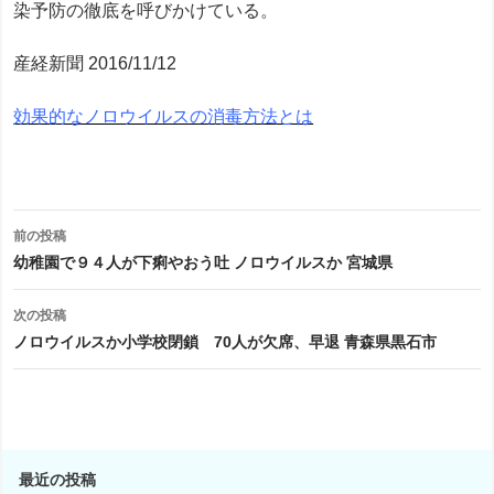
染予防の徹底を呼びかけている。
産経新聞 2016/11/12
効果的なノロウイルスの消毒方法とは
投
前の投稿
稿
幼稚園で９４人が下痢やおう吐 ノロウイルスか 宮城県
ナ
次の投稿
ビ
ノロウイルスか小学校閉鎖 70人が欠席、早退 青森県黒石市
ゲ
ー
シ
最近の投稿