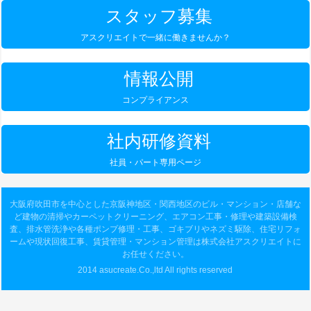
スタッフ募集
アスクリエイトで一緒に働きませんか？
情報公開
コンプライアンス
社内研修資料
社員・パート専用ページ
大阪府吹田市を中心とした京阪神地区・関西地区のビル・マンション・店舗な
ど建物の清掃やカーペットクリーニング、エアコン工事・修理や建築設備検
査、排水管洗浄や各種ポンプ修理・工事、ゴキブリやネズミ駆除、住宅リフォ
ームや現状回復工事、賃貸管理・マンション管理は株式会社アスクリエイトに
お任せください。
2014 asucreate.Co.,ltd All rights reserved