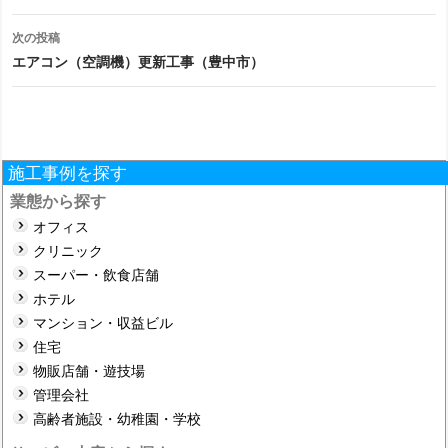
ナ
次の投稿
ビ
エアコン（空調機）更新工事（豊中市）
ゲ
ー
シ
施工事例を探す
ョ
業態から探す
オフィス
ン
クリニック
スーパー・飲食店舗
ホテル
マンション・収益ビル
住宅
物販店舗・遊技場
管理会社
高齢者施設・幼稚園・学校