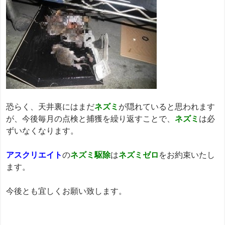
恐らく、天井裏にはまだ
ネズミ
が隠れていると思われます
が、今後毎月の点検と捕獲を繰り返すことで、
ネズミ
は必
ずいなくなります。
アスクリエイト
の
ネズミ駆除
は
ネズミゼロ
をお約束いたし
ます。
今後とも宜しくお願い致します。