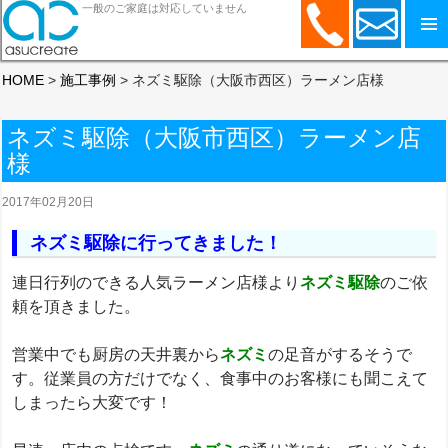
一般のご家庭は対応していません
コンテンツへスキップ
HOME
>
施工事例
>
ネズミ駆除（大阪市西区）ラーメン店様
ネズミ駆除（大阪市西区）ラーメン店
様
2017年02月20日
ネズミ駆除に行ってきました！
連日行列のできる人気ラーメン店様より
ネズミ駆除
のご依
頼を頂きました。
営業中でも厨房の天井裏から
ネズミ
の足音がするそうで
す。従業員の方だけでなく、食事中のお客様にも聞こえて
しまったら大変です！