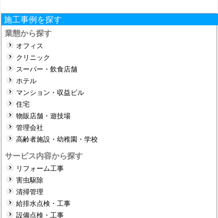
ー
シ
施工事例を探す
ョ
業態から探す
オフィス
ン
クリニック
スーパー・飲食店舗
ホテル
マンション・収益ビル
住宅
物販店舗・遊技場
管理会社
高齢者施設・幼稚園・学校
サービス内容から探す
リフォーム工事
害虫駆除
清掃管理
給排水点検・工事
設備点検・工事