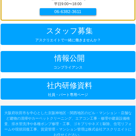
平日9:00〜18:00
06-6382-3611
スタッフ募集
アスクリエイトで一緒に働きませんか？
情報公開
コンプライアンス
社内研修資料
社員・パート専用ページ
大阪府吹田市を中心とした京阪神地区・関西地区のビル・マンション・店舗な
ど建物の清掃やカーペットクリーニング、エアコン工事・修理や建築設備検
査、排水管洗浄や各種ポンプ修理・工事、ゴキブリやネズミ駆除、住宅リフォ
ームや現状回復工事、賃貸管理・マンション管理は株式会社アスクリエイトに
お任せください。