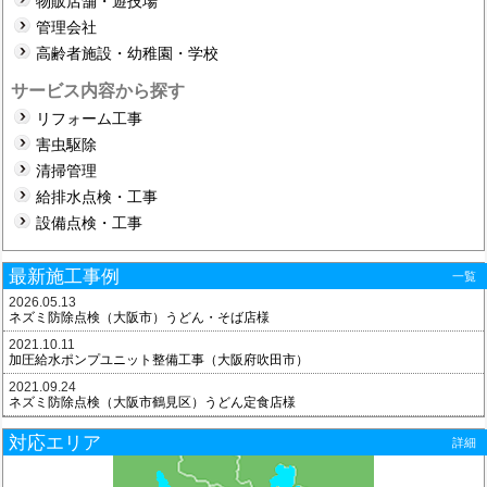
物販店舗・遊技場
管理会社
高齢者施設・幼稚園・学校
サービス内容から探す
リフォーム工事
害虫駆除
清掃管理
給排水点検・工事
設備点検・工事
最新施工事例
一覧
2026.05.13
ネズミ防除点検（大阪市）うどん・そば店様
2021.10.11
加圧給水ポンプユニット整備工事（大阪府吹田市）
2021.09.24
ネズミ防除点検（大阪市鶴見区）うどん定食店様
対応エリア
詳細