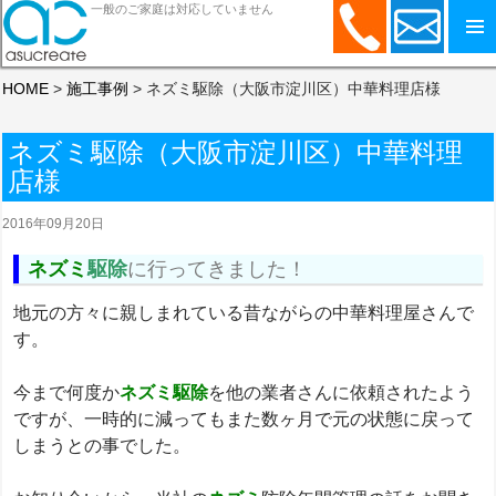
一般のご家庭は対応していません
コンテンツへスキップ
HOME
>
施工事例
>
ネズミ駆除（大阪市淀川区）中華料理店様
ネズミ駆除（大阪市淀川区）中華料理
店様
2016年09月20日
ネズミ
駆除
に行ってきました！
地元の方々に親しまれている昔ながらの中華料理屋さんで
す。
今まで何度か
ネズミ駆除
を他の業者さんに依頼されたよう
ですが、一時的に減ってもまた数ヶ月で元の状態に戻って
しまうとの事でした。