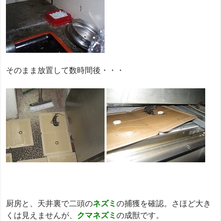
そのまま放置して数時間後・・・
厨房と、天井裏で二頭の
ネズミ
の捕獲を確認。さほど大き
くは見えませんが、
クマネズミ
の成獣です。