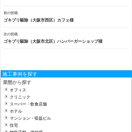
投
前の投稿
稿
ゴキブリ駆除（大阪市西区）カフェ様
ナ
次の投稿
ビ
ゴキブリ駆除（大阪市北区）ハンバーガーショップ様
ゲ
ー
シ
施工事例を探す
ョ
業態から探す
オフィス
ン
クリニック
スーパー・飲食店舗
ホテル
マンション・収益ビル
住宅