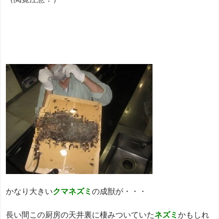
かなり大きい
クマネズミ
の成獣が・・・
長い間この厨房の天井裏に棲みついていた
ネズミ
かもしれ