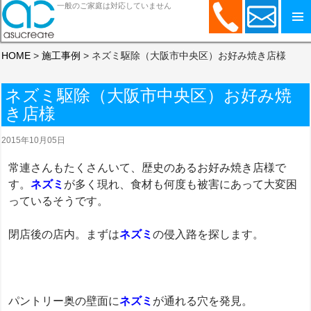
一般のご家庭は対応していません
コンテンツへスキップ
HOME
>
施工事例
>
ネズミ駆除（大阪市中央区）お好み焼き店様
ネズミ駆除（大阪市中央区）お好み焼
き店様
2015年10月05日
常連さんもたくさんいて、歴史のあるお好み焼き店様で
す。
ネズミ
が多く現れ、食材も何度も被害にあって大変困
っているそうです。
閉店後の店内。まずは
ネズミ
の侵入路を探します。
パントリー奥の壁面に
ネズミ
が通れる穴を発見。