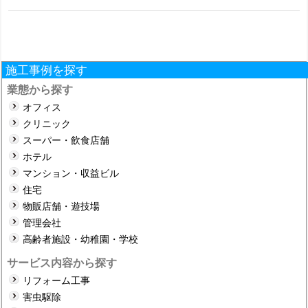
ゲ
ー
シ
施工事例を探す
ョ
業態から探す
オフィス
ン
クリニック
スーパー・飲食店舗
ホテル
マンション・収益ビル
住宅
物販店舗・遊技場
管理会社
高齢者施設・幼稚園・学校
サービス内容から探す
リフォーム工事
害虫駆除