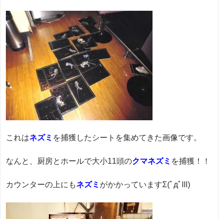
これは
ネズミ
を捕獲したシートを集めてきた画像です。
なんと、厨房とホールで大小11頭の
クマネズミ
を捕獲！！
カウンターの上にも
ネズミ
がかかっていますΣ(ﾟдﾟlll)