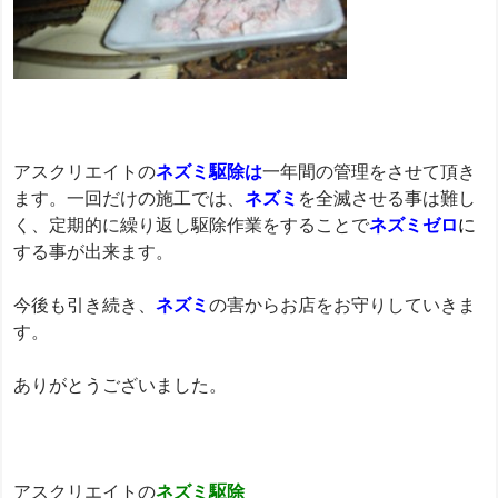
アスクリエイトの
ネズミ駆除は
一年間の管理をさせて頂き
ます。一回だけの施工では、
ネズミ
を全滅させる事は難し
く、定期的に繰り返し駆除作業をすることで
ネズミゼロ
に
する事が出来ます。
今後も引き続き、
ネズミ
の害からお店をお守りしていきま
す。
ありがとうございました。
アスクリエイトの
ネズミ駆除