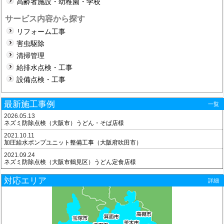
高齢者施設・幼稚園・学校
サービス内容から探す
リフォーム工事
害虫駆除
清掃管理
給排水点検・工事
設備点検・工事
最新施工事例
一覧
2026.05.13
ネズミ防除点検（大阪市）うどん・そば店様
2021.10.11
加圧給水ポンプユニット整備工事（大阪府吹田市）
2021.09.24
ネズミ防除点検（大阪市鶴見区）うどん定食店様
対応エリア
詳細