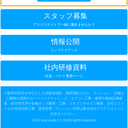
スタッフ募集
アスクリエイトで一緒に働きませんか？
情報公開
コンプライアンス
社内研修資料
社員・パート専用ページ
大阪府吹田市を中心とした京阪神地区・関西地区のビル・マンション・店舗な
ど建物の清掃やカーペットクリーニング、エアコン工事・修理や建築設備検
査、排水管洗浄や各種ポンプ修理・工事、ゴキブリやネズミ駆除、住宅リフォ
ームや現状回復工事、賃貸管理・マンション管理は株式会社アスクリエイトに
お任せください。
2014 asucreate.Co.,ltd All rights reserved