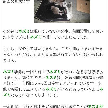
前回の画像です
その後は
ネズミ
は現れていないとの事。前回設置しておい
たトラップにも
ネズミ
は捕まっていませんでした。
しかし、安心してはいけません。この期間はたまたま捕ま
らなかっただけ、たまたま目撃されていないだけかもしれ
ません。
ネズミ
駆除は一回の施工で
ネズミ
がゼロになる事はほぼあ
りません。繁殖力の強い
ネズミ
は、妊娠期間が約20日程度
と短く、一年間に５～6回出産するといわれています。少
数でも隠れて生きている
ネズミ
がいるとあっというまに
ネ
ズミ
だらけになってしまいます。
一定期間、点検と施工を定期的に繰り返すことが
ネズミゼ