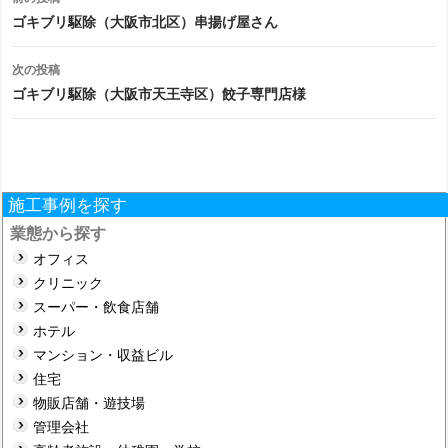
稿
ゴキブリ駆除（大阪市北区）串揚げ屋さん
ナ
次の投稿
ビ
ゴキブリ駆除（大阪市天王寺区）餃子専門店様
ゲ
ー
シ
施工事例を探す
ョ
業態から探す
オフィス
ン
クリニック
スーパー・飲食店舗
ホテル
マンション・収益ビル
住宅
物販店舗・遊技場
管理会社