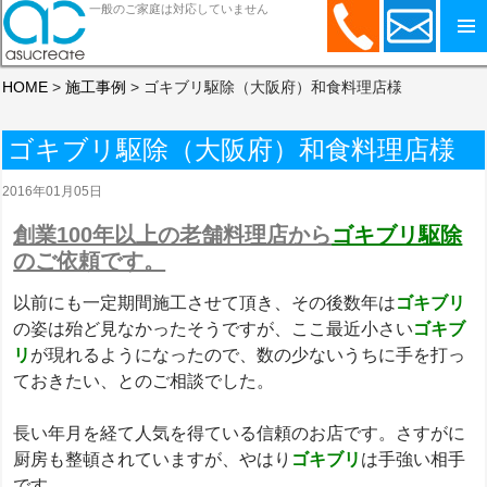
一般のご家庭は対応していません
コンテンツへスキップ
HOME
>
施工事例
>
ゴキブリ駆除（大阪府）和食料理店様
ゴキブリ駆除（大阪府）和食料理店様
2016年01月05日
創業100年以上の老舗料理店から
ゴキブリ駆除
のご依頼です。
以前にも一定期間施工させて頂き、その後数年は
ゴキブリ
の姿は殆ど見なかったそうですが、ここ最近小さい
ゴキブ
リ
が現れるようになったので、数の少ないうちに手を打っ
ておきたい、とのご相談でした。
長い年月を経て人気を得ている信頼のお店です。さすがに
厨房も整頓されていますが、やはり
ゴキブリ
は手強い相手
です。