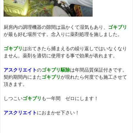
厨房内の調理機器の隙間は温かくて湿気もあり、
ゴキブリ
が最も好む場所です。念入りに薬剤処理を施しました。
ゴキブリ
は出てきたら捕まえるの繰り返しではいなくなり
ません。薬剤を適切に使用する事で効果が表れます。
アスクリエイト
の
ゴキブリ駆除
は年間品質保証付きです。
契約期間内にまた
ゴキブリ
が現れたら何度でも施工させて
頂きます。
しつこい
ゴキブリ
も一年間 ゼロにします！
アスクリエイト
におまかせ下さい！