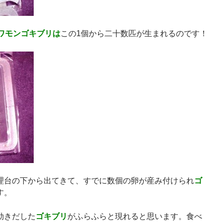
ワモンゴキブリは
この1個から二十数匹が生まれるのです！
理台の下から出てきて、すでに数個の卵が産み付けられ
ゴ
す。
効きだした
ゴキブリ
がふらふらと現れると思います。食べ