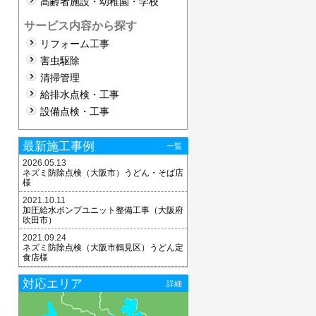
高齢者施設・幼稚園・学校
サービス内容から探す
リフォーム工事
害虫駆除
清掃管理
給排水点検・工事
設備点検・工事
最新施工事例
一覧
2026.05.13
ネズミ防除点検（大阪市）うどん・そば店
様
2021.10.11
加圧給水ポンプユニット整備工事（大阪府
吹田市）
2021.09.24
ネズミ防除点検（大阪市鶴見区）うどん定
食店様
対応エリア
詳細