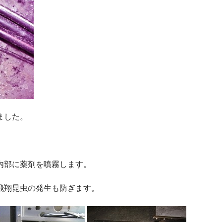
ました。
内部に薬剤を噴霧します。
飛翔昆虫の発生も防ぎます。