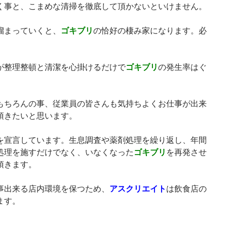
く事と、こまめな清掃を徹底して頂かないといけません。
溜まっていくと、
ゴキブリ
の恰好の棲み家になります。必
が整理整頓と清潔を心掛けるだけで
ゴキブリ
の発生率はぐ
もちろんの事、従業員の皆さんも気持ちよくお仕事が出来
頂きたいと思います。
を宣言しています。生息調査や薬剤処理を繰り返し、年間
処理を施すだけでなく、いなくなった
ゴキブリ
を再発させ
頂きます。
事出来る店内環境を保つため、
アスクリエイト
は飲食店の
ます。