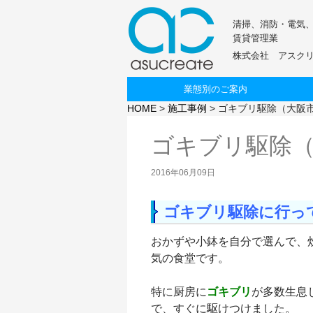
清掃、消防・電気
賃貸管理業
株式会社 アスク
コンテンツへスキップ
業態別のご案内
HOME
>
施工事例
>
ゴキブリ駆除（大阪
ゴキブリ駆除
2016年06月09日
ゴキブリ駆除に行っ
おかずや小鉢を自分で選んで、
気の食堂です。
特に厨房に
ゴキブリ
が多数生息
で、すぐに駆けつけました。