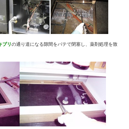
キブリ
の通り道になる隙間をパテで閉塞し、薬剤処理を致