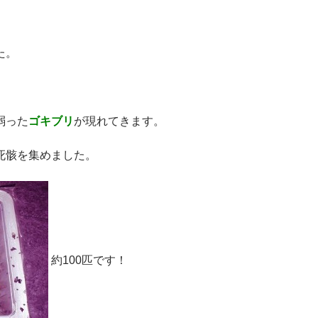
た。
弱った
ゴキブリ
が現れてきます。
死骸を集めました。
約100匹です！