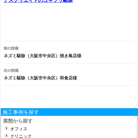
アスクリエイトのゴキブリ駆除
投
前の投稿
稿
ネズミ駆除（大阪市中央区）焼き鳥店様
ナ
次の投稿
ビ
ネズミ駆除（大阪市中央区）和食店様
ゲ
ー
シ
施工事例を探す
ョ
業態から探す
オフィス
ン
クリニック