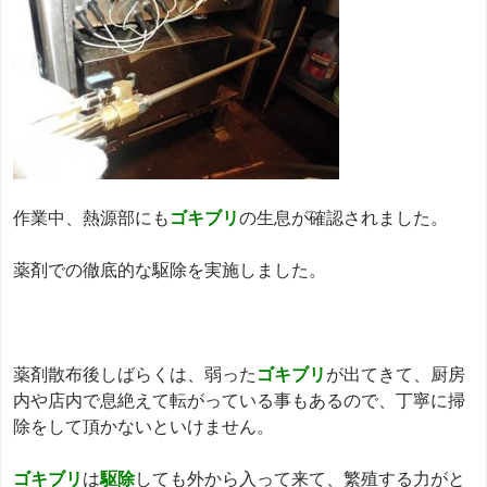
作業中、熱源部にも
ゴキブリ
の生息が確認されました。
薬剤での徹底的な駆除を実施しました。
薬剤散布後しばらくは、弱った
ゴキブリ
が出てきて、厨房
内や店内で息絶えて転がっている事もあるので、丁寧に掃
除をして頂かないといけません。
ゴキブリ
は
駆除
しても外から入って来て、繁殖する力がと