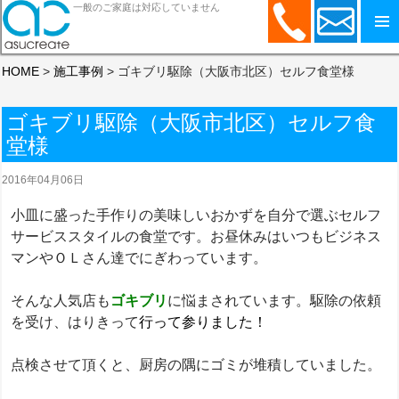
一般のご家庭は対応していません
コンテンツへスキップ
HOME
>
施工事例
>
ゴキブリ駆除（大阪市北区）セルフ食堂様
ゴキブリ駆除（大阪市北区）セルフ食
堂様
2016年04月06日
小皿に盛った手作りの美味しいおかずを自分で選ぶセルフ
サービススタイルの食堂です。お昼休みはいつもビジネス
マンやＯＬさん達でにぎわっています。
そんな人気店も
ゴキブリ
に悩まされています。駆除の依頼
を受け、はりきって
行って参りました
！
点検させて頂くと、厨房の隅にゴミが堆積していました。